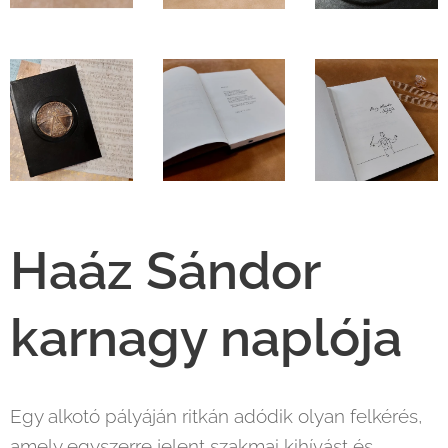
Haáz Sándor
karnagy naplója
Egy alkotó pályáján ritkán adódik olyan felkérés,
amely egyszerre jelent szakmai kihívást és