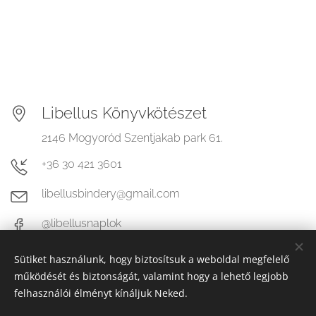
Libellus Könyvkötészet
2146 Mogyoród Szentjakab park 61.
+36 30 421 3601
libellusbindery@gmail.com
@libellusnaplok
Sütiket használunk, hogy biztosítsuk a weboldal megfelelő
működését és biztonságát, valamint hogy a lehető legjobb
felhasználói élményt kínáljuk Neked.
© 2026 Minden jog fenntartva