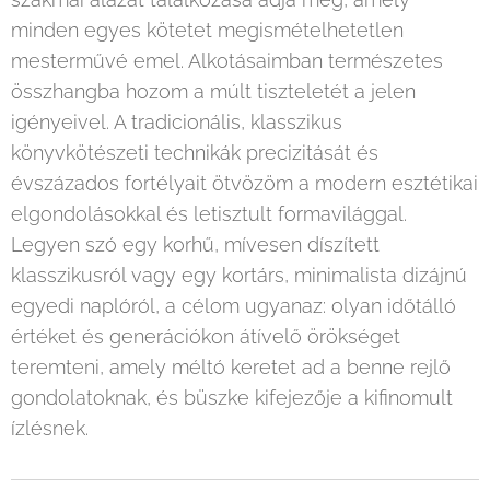
minden egyes kötetet megismételhetetlen
mesterművé emel. Alkotásaimban természetes
összhangba hozom a múlt tiszteletét a jelen
igényeivel. A tradicionális, klasszikus
könyvkötészeti technikák precizitását és
évszázados fortélyait ötvözöm a modern esztétikai
elgondolásokkal és letisztult formavilággal.
Legyen szó egy korhű, mívesen díszített
klasszikusról vagy egy kortárs, minimalista dizájnú
egyedi naplóról, a célom ugyanaz: olyan időtálló
értéket és generációkon átívelő örökséget
teremteni, amely méltó keretet ad a benne rejlő
gondolatoknak, és büszke kifejezője a kifinomult
ízlésnek.