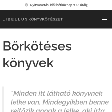
Nyitvatartási idő: hétköznap 9-18 óráig
L I B E L L U S KÖNYVKÖTÉSZET
Bőrkötéses
könyvek
"Minden itt látható könyvnek
lelke van. Mindegyikben benne
rejtőzik annak a lelke, aki írta,