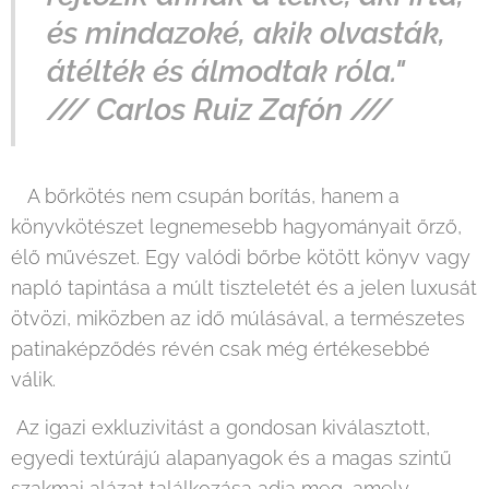
és mindazoké, akik olvasták,
átélték és álmodtak róla."
/// Carlos Ruiz Zafón ///
A bőrkötés nem csupán borítás, hanem a
könyvkötészet legnemesebb hagyományait őrző,
élő művészet. Egy valódi bőrbe kötött könyv vagy
napló tapintása a múlt tiszteletét és a jelen luxusát
ötvözi, miközben az idő múlásával, a természetes
patinaképződés révén csak még értékesebbé
válik.
Az igazi exkluzivitást a gondosan kiválasztott,
egyedi textúrájú alapanyagok és a magas szintű
szakmai alázat találkozása adja meg, amely