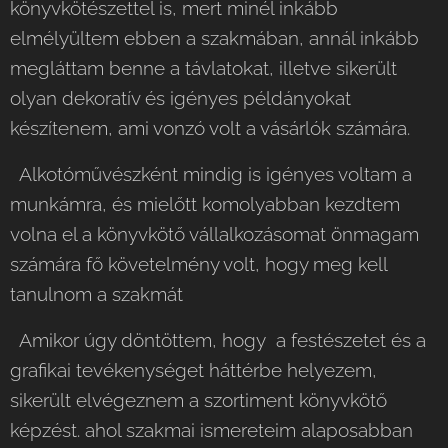
könyvkötészettel is, mert minél inkább
elmélyültem ebben a szakmában, annál inkább
megláttam benne a távlatokat, illetve sikerült
olyan dekoratív és igényes példányokat
készítenem, ami vonzó volt a vásárlók számára.
Alkotóművészként mindig is igényes voltam a
munkámra, és mielőtt komolyabban kezdtem
volna el a könyvkötő vállalkozásomat önmagam
számára fő követelmény volt, hogy meg kell
tanulnom a szakmát
Amikor úgy döntöttem, hogy a festészetet és a
grafikai tevékenységet háttérbe helyezem,
sikerült elvégeznem a szortiment könyvkötő
képzést. ahol szakmai ismereteim alaposabban