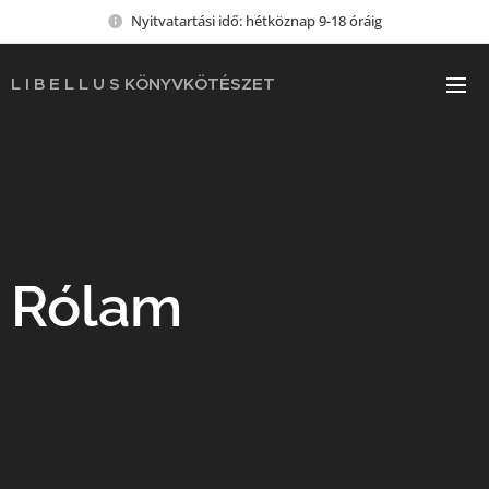
Nyitvatartási idő: hétköznap 9-18 óráig
L I B E L L U S KÖNYVKÖTÉSZET
Rólam