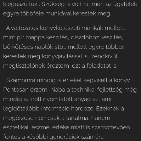
kiegészültek . Szükség is volt rá, mert az ügyfelek
egyre többféle munkával kerestek meg.
A változatos könyvkötészeti munkák mellett,
mint pl.: mappa készítés, díszdoboz készítés,
bőrkötéses naplók stb... mellett egyre többen
kerestek meg könyvjavítással is, rendkívül
megtisztelőnek éreztem ezt a feladatot is.
Számomra mindig is értéket képviselt a könyv.
Pontosan érzem, hiába a technikai fejlettség még
mindig az írott nyomtatott anyag az, ami
legidőtállóbb információ hordozó. Ezeknek a
megőrzése nemcsak a tartalma, hanem
esztétikai, eszmei értéke miatt is számottevően
fontos a későbbi generációk számára.