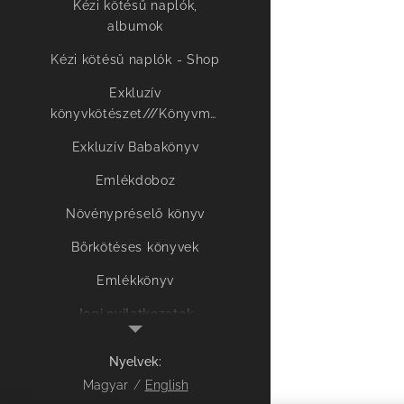
Kézi kötésű naplók,
albumok
Kézi kötésű naplók - Shop
Exkluzív
könyvkötészet///Könyvművészet
Exkluzív Babakönyv
Emlékdoboz
Növénypréselő könyv
Bőrkötéses könyvek
Emlékkönyv
Jogi nyilatkozatok
Nyelvek
Magyar
English