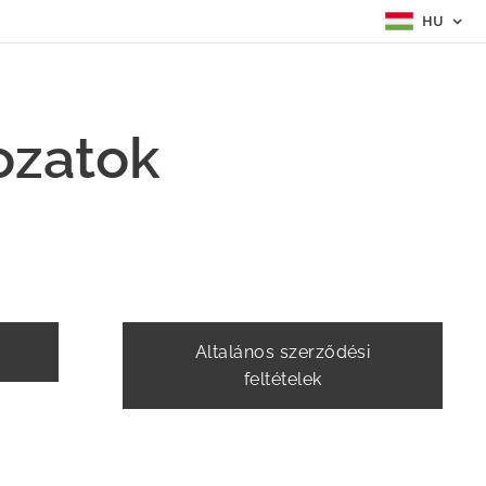
HU
ozatok
Altalános szerződési
feltételek