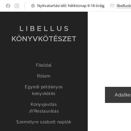
Nyitvatartási idő: hétköznap 9-18 óráig
libellu
L I B E L L U S
KÖNYVKÖTÉSZET
Főoldal
Rólam
Egyedi példányos
könyvkötés
Adatkez
Könyvjavítás
///Restaurálás
Személyre szabott naplók