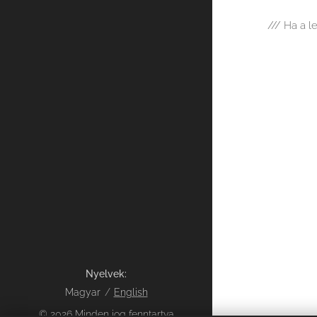
/// Ha a l
Nyelvek
Magyar
English
© 2026 Minden jog fenntartva