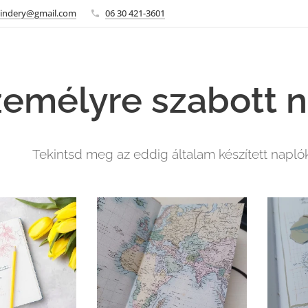
sbindery@gmail.com
06 30 421-3601
emélyre szabott n
Tekintsd meg az eddig általam készített naplókat.