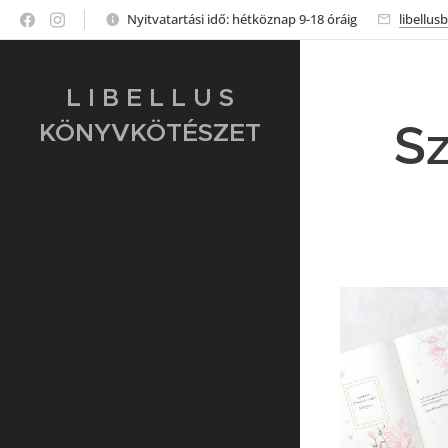
Nyitvatartási idő: hétköznap 9-18 óráig
libellu
L I B E L L U S
Sz
KÖNYVKÖTÉSZET