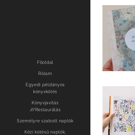
Főoldal
Rólam
Egyedi példányos
könyvkötés
Könyvjavítás
///Restaurálás
Személyre szabott naplók
Kézi kötésű naplók,