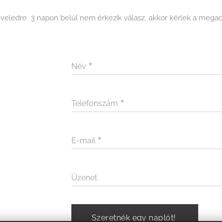
eveledre 3 napon belül nem érkezik válasz, akkor kérlek a megad
Név
Telefonszám
E-mail
Üzenet
Szeretnék egy naplót!