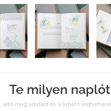
Te milyen naplót
, add meg adataid és a lehető leghamarab