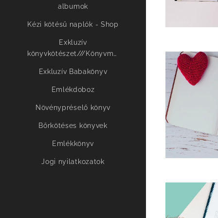
albumok
Kézi kötésű naplók - Shop
Exkluzív
könyvkötészet///Könyvművészet
Exkluzív Babakönyv
Emlékdoboz
Növénypréselő könyv
Bőrkötéses könyvek
Emlékkönyv
Jogi nyilatkozatok